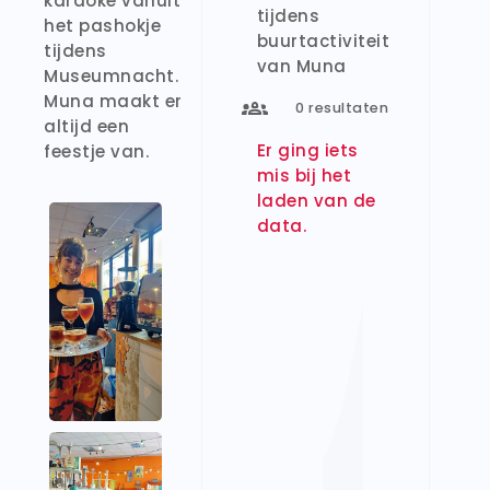
karaoke vanuit
tijdens
het pashokje
buurtactiviteit
tijdens
van Muna
Museumnacht.
Muna maakt er
0
resultaten
altijd een
Er ging iets
feestje van.
mis bij het
laden van de
data.